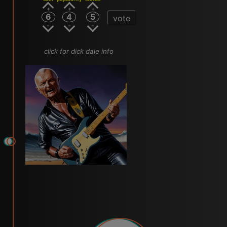
6
4
5
vote
click for dick dale info