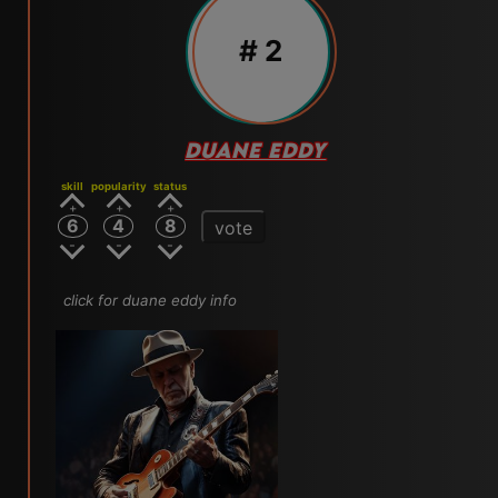
# 2
DUANE EDDY
skill
popularity
status
6
4
8
vote
click for duane eddy info