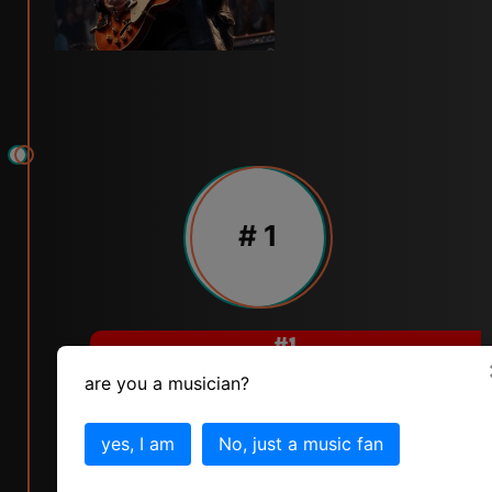
# 1
#1
IN TOP TEN GUITARISTS IN ANY GENRE IN THE
are you a musician?
1950'S IS
CHUCK BERRY
yes, I am
No, just a music fan