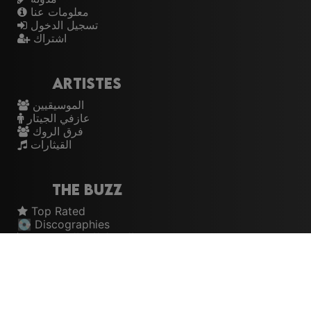
معلومات عنا
تسجيل الدخول
اشتراك
Artistes
الموسيقيين
عازفي الجيتار
فرق الروك
القيثارات
The Buzz
Top Rated
💽 Discographies
المخططات الموسيقية
🎧 Music Genealogy
Learn