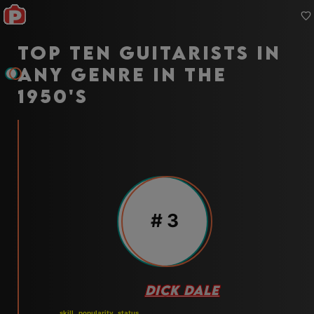
Top ten guitarists in
any genre in the
1950's
#
3
DICK DALE
skill
popularity
status