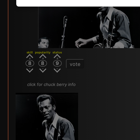
skill
popularity
status
8
8
9
vote
click for chuck berry info