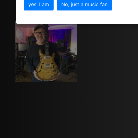
yes, I am
No, just a music fan
click for tim pierce info