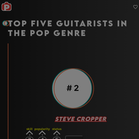
Top five guitarists in
the pop genre
#
2
STEVE CROPPER
skill
popularity
status