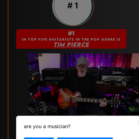
# 1
#1
IN TOP FIVE GUITARISTS IN THE POP GENRE IS
TIM PIERCE
skill
popularity
status
are you a musician?
8
4
5
vote