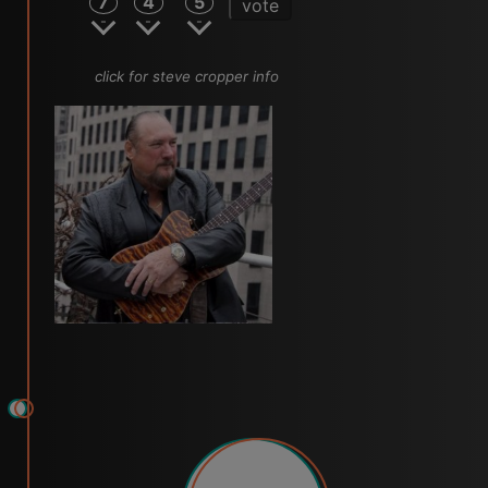
7
4
5
vote
click for steve cropper info