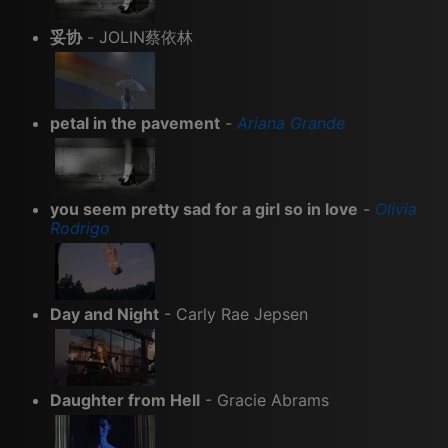
妥协
- JOLIN蔡依林
petal in the pavement
-
Ariana Grande
you seem pretty sad for a girl so in love
-
Olivia
Rodrigo
Day and Night
- Carly Rae Jepsen
Daughter from Hell
- Gracie Abrams