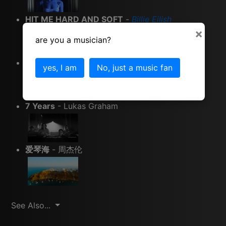
HIT ME HARD AND SOFT
-
Billie Eilish
×
are you a musician?
Colder
- 蔡徐坤
yes, I am
No, just a music fan
7 Years
- Lukas Graham
爱琴海
- 周杰伦
See Also...