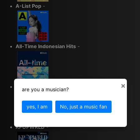
A-List Pop
-
All-Time Indonesian Hits
-
×
2000s Indonesian Music Essentials
-
are you a musician?
yes, I am
No, just a music fan
KPOPWRLD
-