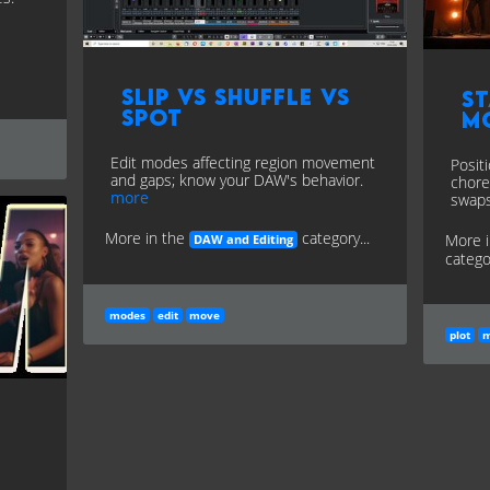
Slip vs Shuffle vs
St
Spot
M
Edit modes affecting region movement
Posit
and gaps; know your DAW's behavior.
chore
more
swap
More in the
category...
More 
DAW and Editing
categor
modes
edit
move
plot
m