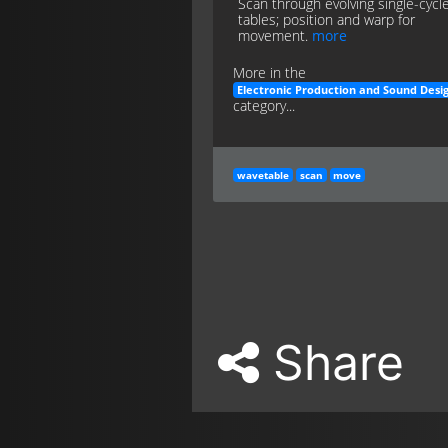
Scan through evolving single-cycl
tables; position and warp for
movement.
more
More in the
Electronic Production and Sound Desi
category...
wavetable
scan
move
Share